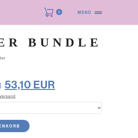
0
MENÜ
ER BUNDLE
53,10
EUR
R
Versand
RENKORB