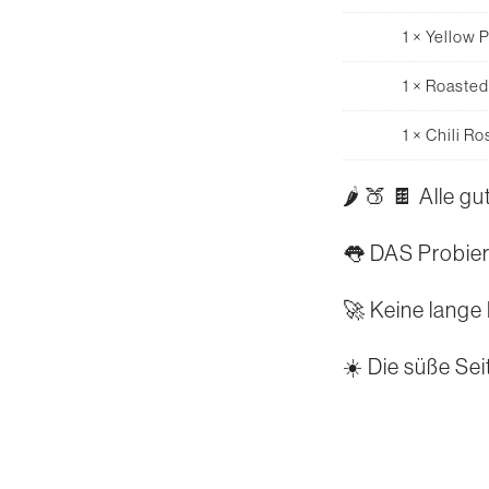
1 ×
Yellow 
1 ×
Roasted
1 ×
Chili Ro
🌶 🍑 🍫 Alle g
👅 DAS Probier
🚀 Keine lange
☀️ Die süße Se